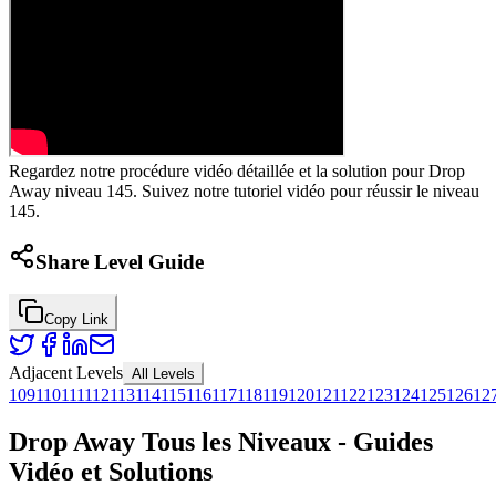
Regardez notre procédure vidéo détaillée et la solution pour Drop
Away niveau 145. Suivez notre tutoriel vidéo pour réussir le niveau
145.
Share Level Guide
Copy Link
Adjacent Levels
All Levels
109
110
111
112
113
114
115
116
117
118
119
120
121
122
123
124
125
126
12
Drop Away Tous les Niveaux - Guides
Vidéo et Solutions