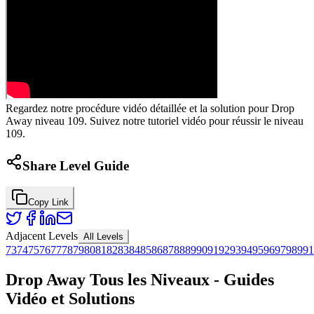
Regardez notre procédure vidéo détaillée et la solution pour Drop
Away niveau 109. Suivez notre tutoriel vidéo pour réussir le niveau
109.
Share Level Guide
Copy Link
Adjacent Levels
All Levels
73
74
75
76
77
78
79
80
81
82
83
84
85
86
87
88
89
90
91
92
93
94
95
96
97
98
99
1
Drop Away Tous les Niveaux - Guides
Vidéo et Solutions