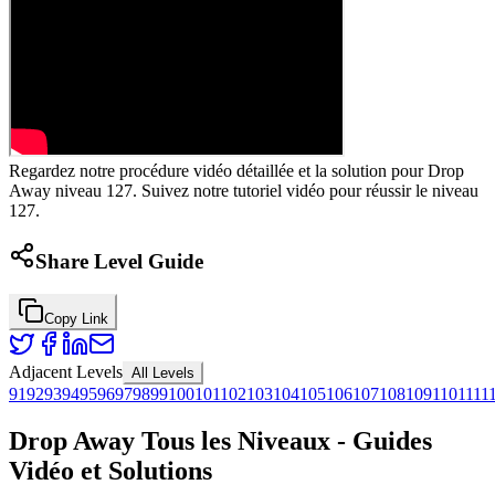
Regardez notre procédure vidéo détaillée et la solution pour Drop
Away niveau 127. Suivez notre tutoriel vidéo pour réussir le niveau
127.
Share Level Guide
Copy Link
Adjacent Levels
All Levels
91
92
93
94
95
96
97
98
99
100
101
102
103
104
105
106
107
108
109
110
111
1
Drop Away Tous les Niveaux - Guides
Vidéo et Solutions