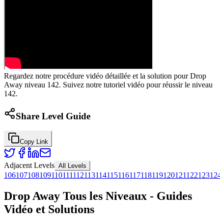
Regardez notre procédure vidéo détaillée et la solution pour Drop
Away niveau 142. Suivez notre tutoriel vidéo pour réussir le niveau
142.
Share Level Guide
Copy Link
Adjacent Levels
All Levels
106
107
108
109
110
111
112
113
114
115
116
117
118
119
120
121
122
123
12
Drop Away Tous les Niveaux - Guides
Vidéo et Solutions