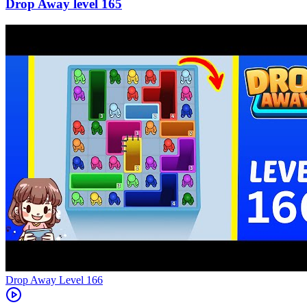
165
Level
166