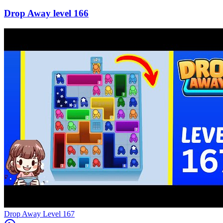
166
Level
167