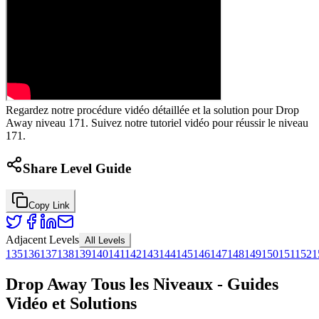
Regardez notre procédure vidéo détaillée et la solution pour Drop
Away niveau 171. Suivez notre tutoriel vidéo pour réussir le niveau
171.
Share Level Guide
Copy Link
Adjacent Levels
All Levels
135
136
137
138
139
140
141
142
143
144
145
146
147
148
149
150
151
152
1
Drop Away Tous les Niveaux - Guides
Vidéo et Solutions