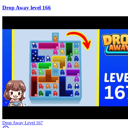
166
Level
167