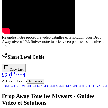
Regardez notre procédure vidéo détaillée et la solution pour Drop
Away niveau 172. Suivez notre tutoriel vidéo pour réussir le niveau
172.
Share Level Guide
Copy Link
Adjacent Levels
All Levels
136
137
138
139
140
141
142
143
144
145
146
147
148
149
150
151
152
153
1
Drop Away Tous les Niveaux - Guides
Vidéo et Solutions