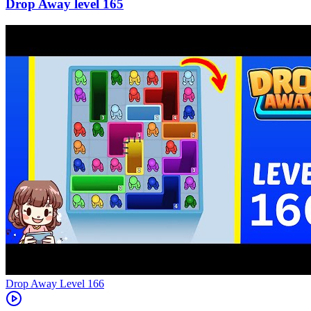
165
Level
166