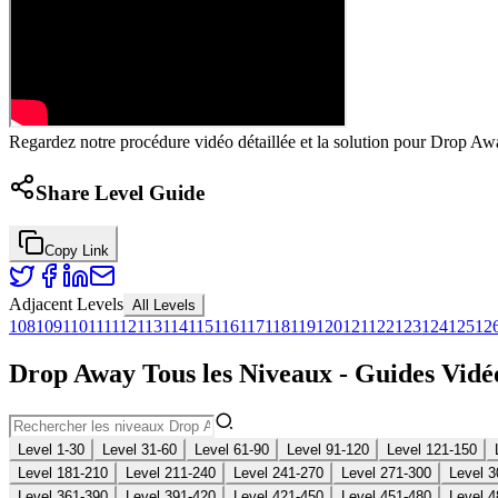
Regardez notre procédure vidéo détaillée et la solution pour Drop Awa
Share Level Guide
Copy Link
Adjacent Levels
All Levels
108
109
110
111
112
113
114
115
116
117
118
119
120
121
122
123
124
125
12
Drop Away Tous les Niveaux - Guides Vidéo
Level 1-30
Level 31-60
Level 61-90
Level 91-120
Level 121-150
Level 181-210
Level 211-240
Level 241-270
Level 271-300
Level 3
Level 361-390
Level 391-420
Level 421-450
Level 451-480
Level 4