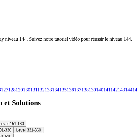
y niveau 144. Suivez notre tutoriel vidéo pour réussir le niveau 144.
6
127
128
129
130
131
132
133
134
135
136
137
138
139
140
141
142
143
144
1
 et Solutions
Level 151-180
01-330
Level 331-360
81-510