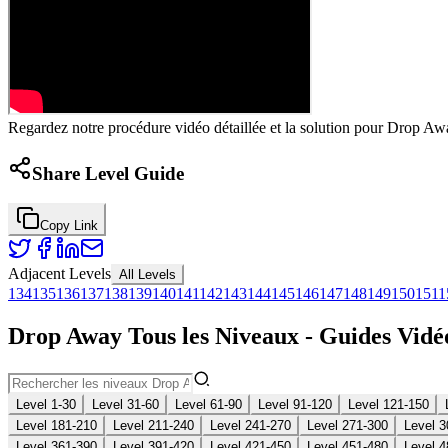
Regardez notre procédure vidéo détaillée et la solution pour Drop Awa
Share Level Guide
Copy Link
Adjacent Levels
All Levels
134
135
136
137
138
139
140
141
142
143
144
145
146
147
148
149
150
151
1
Drop Away Tous les Niveaux - Guides Vidéo
Level 1-30
Level 31-60
Level 61-90
Level 91-120
Level 121-150
Level 181-210
Level 211-240
Level 241-270
Level 271-300
Level 3
Level 361-390
Level 391-420
Level 421-450
Level 451-480
Level 4