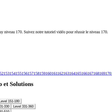
y niveau 170. Suivez notre tutoriel vidéo pour réussir le niveau 170.
52
153
154
155
156
157
158
159
160
161
162
163
164
165
166
167
168
169
170
 et Solutions
Level 151-180
01-330
Level 331-360
81-510