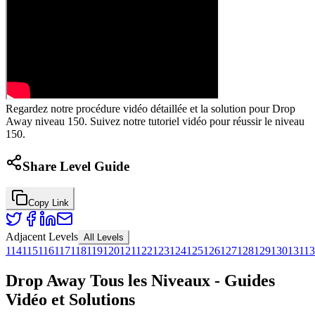
Regardez notre procédure vidéo détaillée et la solution pour Drop
Away niveau 150. Suivez notre tutoriel vidéo pour réussir le niveau
150.
Share Level Guide
Copy Link
Adjacent Levels
All Levels
114
115
116
117
118
119
120
121
122
123
124
125
126
127
128
129
130
131
13
Drop Away Tous les Niveaux - Guides
Vidéo et Solutions