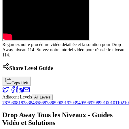
Regardez notre procédure vidéo détaillée et la solution pour Drop
Away niveau 114. Suivez notre tutoriel vidéo pour réussir le niveau
114.
Share Level Guide
Copy Link
Adjacent Levels
All Levels
78
79
80
81
82
83
84
85
86
87
88
89
90
91
92
93
94
95
96
97
98
99
100
101
102
10
Drop Away Tous les Niveaux - Guides
Vidéo et Solutions