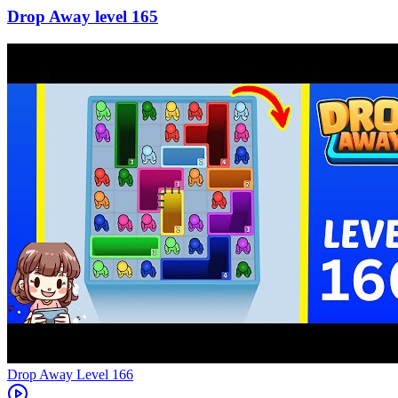
165
Level
166