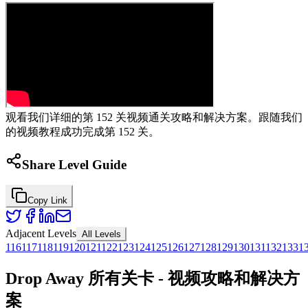
观看我们详细的第 152 关视频通关攻略和解决方案。跟随我们
的视频教程成功完成第 152 关。
Share Level Guide
Copy Link
Adjacent Levels
All Levels
116
117
118
119
120
121
122
123
124
125
126
127
128
129
130
131
132
133
1
Drop Away 所有关卡 - 视频攻略和解决方
案