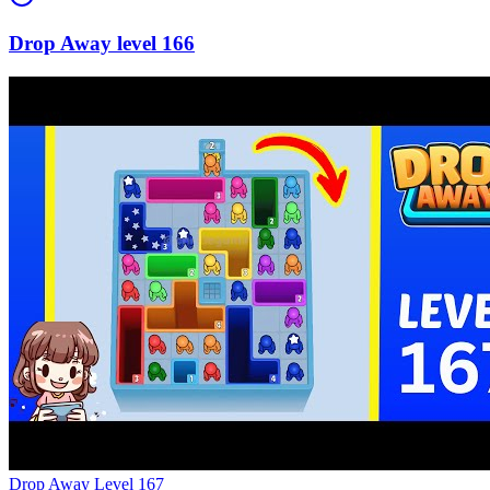
166
Level
167