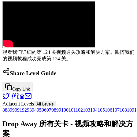
观看我们详细的第 124 关视频通关攻略和解决方案。跟随我们
的视频教程成功完成第 124 关。
Share Level Guide
Copy Link
Adjacent Levels
All Levels
88
89
90
91
92
93
94
95
96
97
98
99
100
101
102
103
104
105
106
107
108
109
1
Drop Away 所有关卡 - 视频攻略和解决方
案