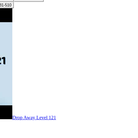
81-510
Level
121