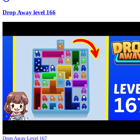
166
Level
167