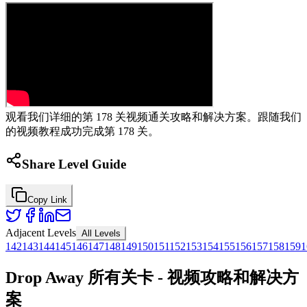
观看我们详细的第 178 关视频通关攻略和解决方案。跟随我们
的视频教程成功完成第 178 关。
Share Level Guide
Copy Link
Adjacent Levels
All Levels
142
143
144
145
146
147
148
149
150
151
152
153
154
155
156
157
158
159
1
Drop Away 所有关卡 - 视频攻略和解决方
案