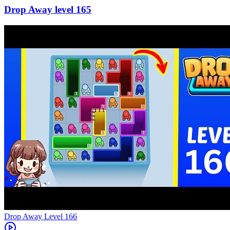
165
Level
166