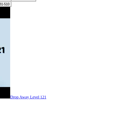
81-510
Level
121