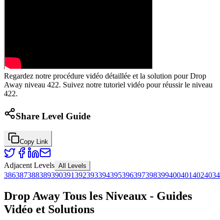
Regardez notre procédure vidéo détaillée et la solution pour Drop
Away niveau 422. Suivez notre tutoriel vidéo pour réussir le niveau
422.
Share Level Guide
Copy Link
Adjacent Levels
All Levels
386
387
388
389
390
391
392
393
394
395
396
397
398
399
400
401
402
403
4
Drop Away Tous les Niveaux - Guides
Vidéo et Solutions