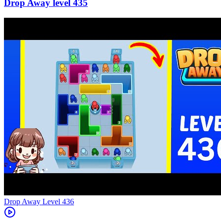
435
Level
436