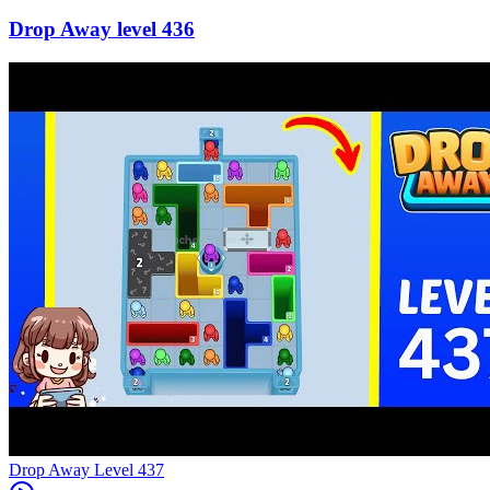
436
Level
437