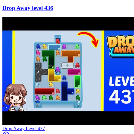
436
Level
437