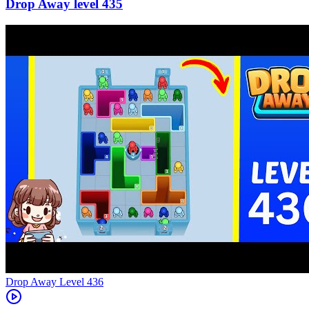
435
Level
436