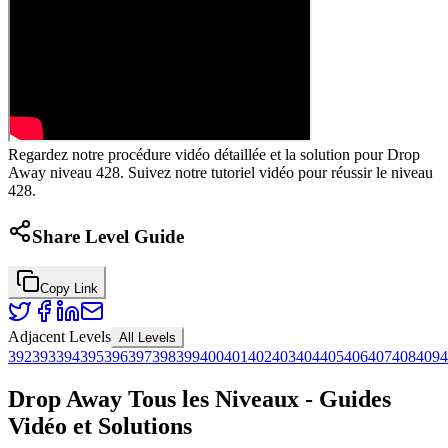
Regardez notre procédure vidéo détaillée et la solution pour Drop
Away niveau 428. Suivez notre tutoriel vidéo pour réussir le niveau
428.
Share Level Guide
Copy Link
Adjacent Levels
All Levels
392
393
394
395
396
397
398
399
400
401
402
403
404
405
406
407
408
409
4
Drop Away Tous les Niveaux - Guides
Vidéo et Solutions