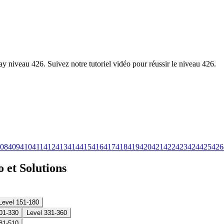
y niveau 426. Suivez notre tutoriel vidéo pour réussir le niveau 426.
08
409
410
411
412
413
414
415
416
417
418
419
420
421
422
423
424
425
426
 et Solutions
Level 151-180
01-330
Level 331-360
81-510