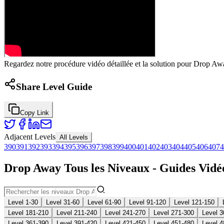
Regardez notre procédure vidéo détaillée et la solution pour Drop Awa
Share Level Guide
Copy Link
Adjacent Levels
All Levels
390
391
392
393
394
395
396
397
398
399
400
401
402
403
404
405
406
407
4
Drop Away Tous les Niveaux - Guides Vidéo
Level 1-30
Level 31-60
Level 61-90
Level 91-120
Level 121-150
Level 181-210
Level 211-240
Level 241-270
Level 271-300
Level 3
Level 361-390
Level 391-420
Level 421-450
Level 451-480
Level 4