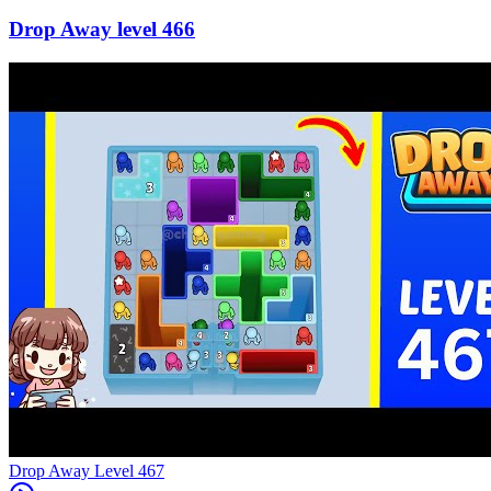
466
Level
467