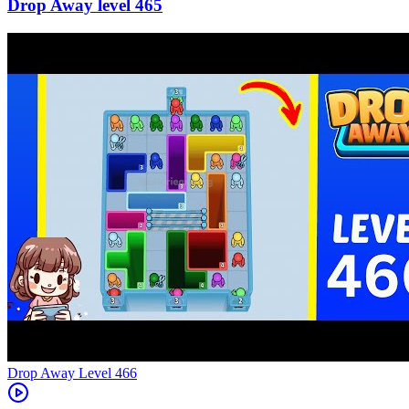
465
Level
466