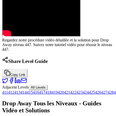
Regardez notre procédure vidéo détaillée et la solution pour Drop
Away niveau 447. Suivez notre tutoriel vidéo pour réussir le niveau
447.
Share Level Guide
Copy Link
Adjacent Levels
All Levels
411
412
413
414
415
416
417
418
419
420
421
422
423
424
425
426
427
428
4
Drop Away Tous les Niveaux - Guides
Vidéo et Solutions