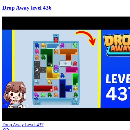
436
Level
437