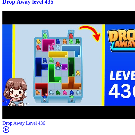
435
Level
436