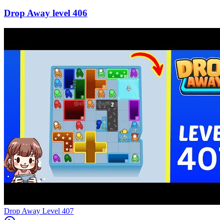
406
Level
407