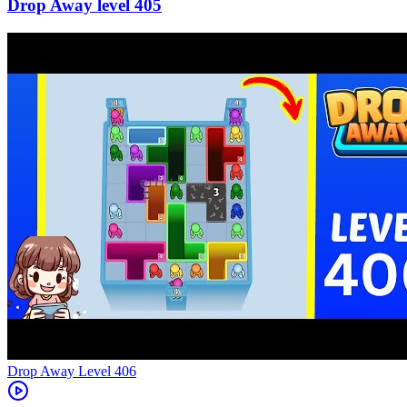
405
Level
406