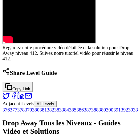
Regardez notre procédure vidéo détaillée et la solution pour Drop
Away niveau 412. Suivez notre tutoriel vidéo pour réussir le niveau
412.
Share Level Guide
Copy Link
Adjacent Levels
All Levels
376
377
378
379
380
381
382
383
384
385
386
387
388
389
390
391
392
393
3
Drop Away Tous les Niveaux - Guides
Vidéo et Solutions