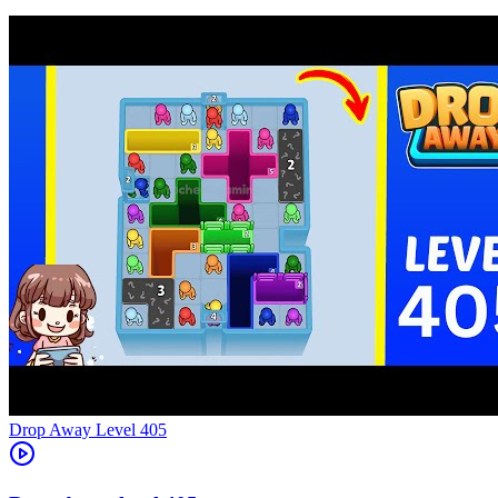
Level
405