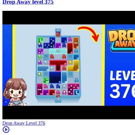
375
Level
376