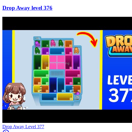
376
Level
377