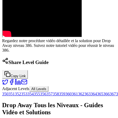
Regardez notre procédure vidéo détaillée et la solution pour Drop
Away niveau 386. Suivez notre tutoriel vidéo pour réussir le niveau
386.
Share Level Guide
Copy Link
Adjacent Levels
All Levels
350
351
352
353
354
355
356
357
358
359
360
361
362
363
364
365
366
367
3
Drop Away Tous les Niveaux - Guides
Vidéo et Solutions