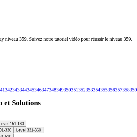
y niveau 359. Suivez notre tutoriel vidéo pour réussir le niveau 359.
41
342
343
344
345
346
347
348
349
350
351
352
353
354
355
356
357
358
359
 et Solutions
Level 151-180
01-330
Level 331-360
81-510