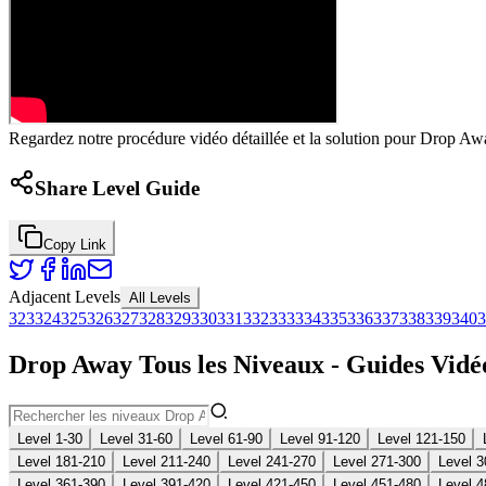
Regardez notre procédure vidéo détaillée et la solution pour Drop Awa
Share Level Guide
Copy Link
Adjacent Levels
All Levels
323
324
325
326
327
328
329
330
331
332
333
334
335
336
337
338
339
340
3
Drop Away Tous les Niveaux - Guides Vidéo
Level 1-30
Level 31-60
Level 61-90
Level 91-120
Level 121-150
Level 181-210
Level 211-240
Level 241-270
Level 271-300
Level 3
Level 361-390
Level 391-420
Level 421-450
Level 451-480
Level 4