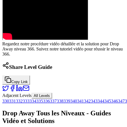
Regardez notre procédure vidéo détaillée et la solution pour Drop
Away niveau 366. Suivez notre tutoriel vidéo pour réussir le niveau
366.
Share Level Guide
Copy Link
Adjacent Levels
All Levels
330
331
332
333
334
335
336
337
338
339
340
341
342
343
344
345
346
347
3
Drop Away Tous les Niveaux - Guides
Vidéo et Solutions