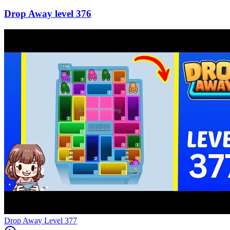
376
Level
377