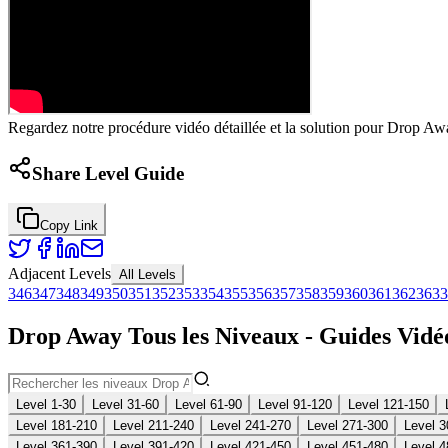
Regardez notre procédure vidéo détaillée et la solution pour Drop Awa
Share Level Guide
Copy Link
Adjacent Levels
All Levels
346
347
348
349
350
351
352
353
354
355
356
357
358
359
360
361
362
363
3
Drop Away Tous les Niveaux - Guides Vidéo
Level 1-30
Level 31-60
Level 61-90
Level 91-120
Level 121-150
Level 181-210
Level 211-240
Level 241-270
Level 271-300
Level 3
Level 361-390
Level 391-420
Level 421-450
Level 451-480
Level 4