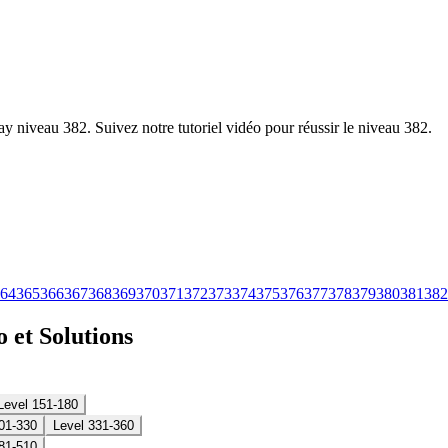
y niveau 382. Suivez notre tutoriel vidéo pour réussir le niveau 382.
64
365
366
367
368
369
370
371
372
373
374
375
376
377
378
379
380
381
382
 et Solutions
Level 151-180
01-330
Level 331-360
81-510