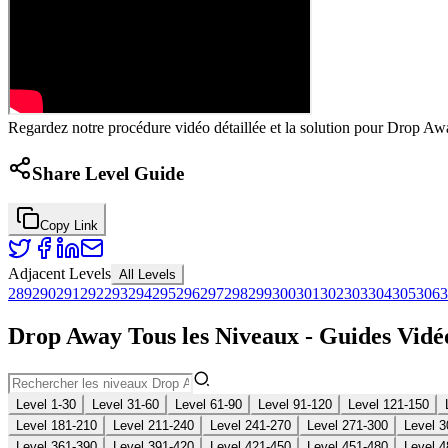
Regardez notre procédure vidéo détaillée et la solution pour Drop Awa
Share Level Guide
Copy Link
Adjacent Levels
All Levels
289
290
291
292
293
294
295
296
297
298
299
300
301
302
303
304
305
306
3
Drop Away Tous les Niveaux - Guides Vidéo
Level 1-30
Level 31-60
Level 61-90
Level 91-120
Level 121-150
Level 181-210
Level 211-240
Level 241-270
Level 271-300
Level 3
Level 361-390
Level 391-420
Level 421-450
Level 451-480
Level 4