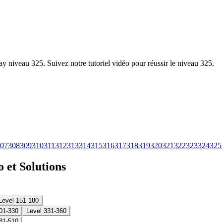
y niveau 325. Suivez notre tutoriel vidéo pour réussir le niveau 325.
07
308
309
310
311
312
313
314
315
316
317
318
319
320
321
322
323
324
325
 et Solutions
Level 151-180
01-330
Level 331-360
81-510