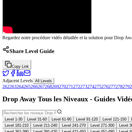
Regardez notre procédure vidéo détaillée et la solution pour Drop Awa
Share Level Guide
Copy Link
Adjacent Levels
All Levels
262
263
264
265
266
267
268
269
270
271
272
273
274
275
276
277
278
279
2
Drop Away Tous les Niveaux - Guides Vidéo
Level 1-30
Level 31-60
Level 61-90
Level 91-120
Level 121-150
Level 181-210
Level 211-240
Level 241-270
Level 271-300
Level 3
Level 361-390
Level 391-420
Level 421-450
Level 451-480
Level 4