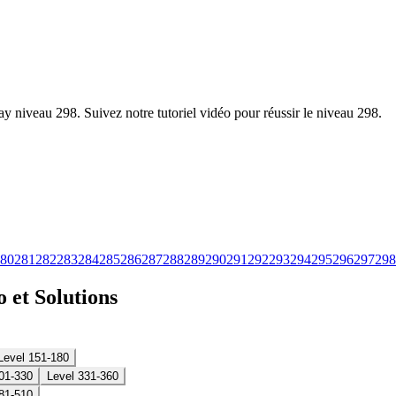
y niveau 298. Suivez notre tutoriel vidéo pour réussir le niveau 298.
80
281
282
283
284
285
286
287
288
289
290
291
292
293
294
295
296
297
298
 et Solutions
Level 151-180
01-330
Level 331-360
81-510