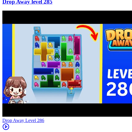
285
Level
286