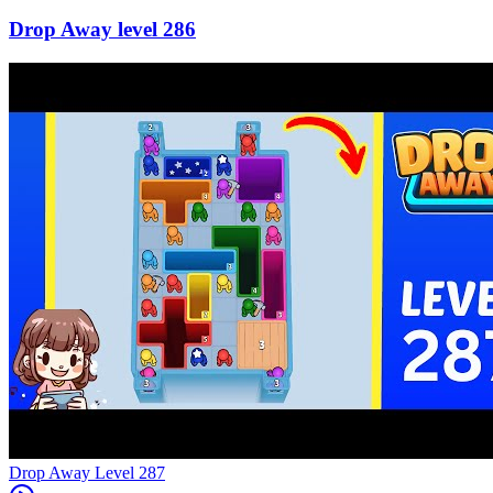
286
Level
287