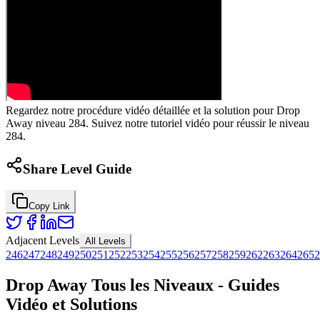
Regardez notre procédure vidéo détaillée et la solution pour Drop
Away niveau 284. Suivez notre tutoriel vidéo pour réussir le niveau
284.
Share Level Guide
Copy Link
Adjacent Levels
All Levels
246
247
248
249
250
251
252
253
254
255
256
257
258
259
262
263
264
265
2
Drop Away Tous les Niveaux - Guides
Vidéo et Solutions