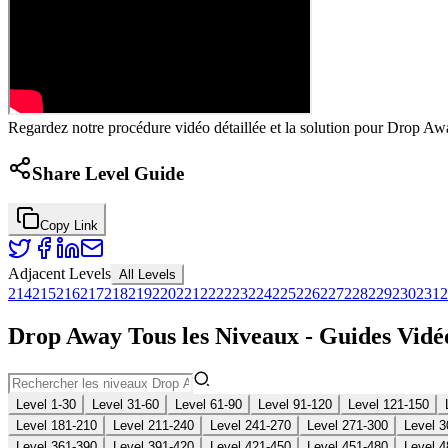
Regardez notre procédure vidéo détaillée et la solution pour Drop Awa
Share Level Guide
Copy Link
Adjacent Levels
All Levels
214
215
216
217
218
219
220
221
222
223
224
225
226
227
228
229
230
231
2
Drop Away Tous les Niveaux - Guides Vidéo
Level 1-30
Level 31-60
Level 61-90
Level 91-120
Level 121-150
Level 181-210
Level 211-240
Level 241-270
Level 271-300
Level 3
Level 361-390
Level 391-420
Level 421-450
Level 451-480
Level 4