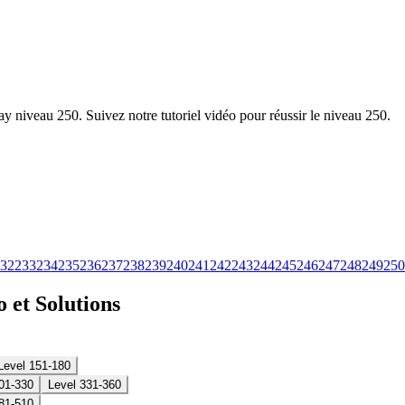
y niveau 250. Suivez notre tutoriel vidéo pour réussir le niveau 250.
32
233
234
235
236
237
238
239
240
241
242
243
244
245
246
247
248
249
250
 et Solutions
Level 151-180
01-330
Level 331-360
81-510