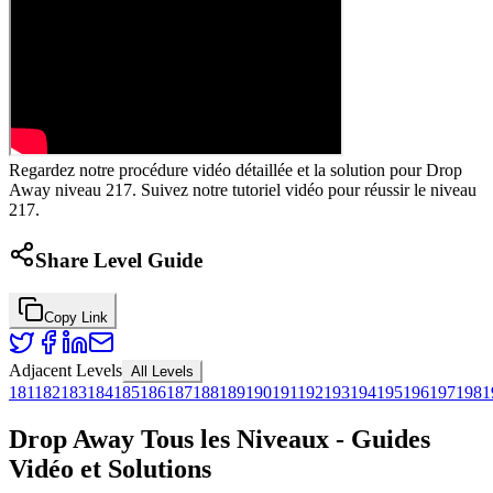
Regardez notre procédure vidéo détaillée et la solution pour Drop
Away niveau 217. Suivez notre tutoriel vidéo pour réussir le niveau
217.
Share Level Guide
Copy Link
Adjacent Levels
All Levels
181
182
183
184
185
186
187
188
189
190
191
192
193
194
195
196
197
198
1
Drop Away Tous les Niveaux - Guides
Vidéo et Solutions