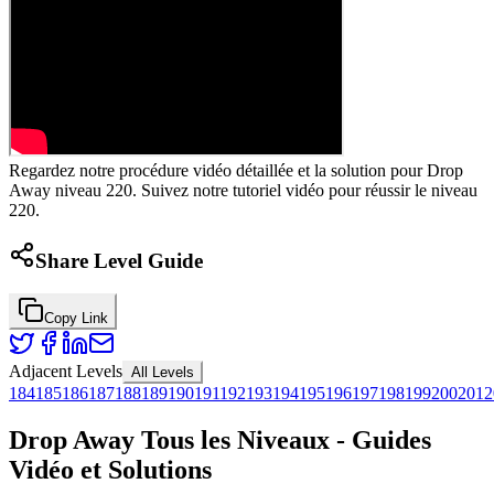
Regardez notre procédure vidéo détaillée et la solution pour Drop
Away niveau 220. Suivez notre tutoriel vidéo pour réussir le niveau
220.
Share Level Guide
Copy Link
Adjacent Levels
All Levels
184
185
186
187
188
189
190
191
192
193
194
195
196
197
198
199
200
201
2
Drop Away Tous les Niveaux - Guides
Vidéo et Solutions