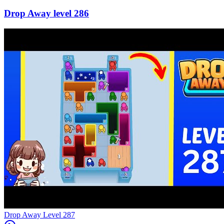
286
Level
287