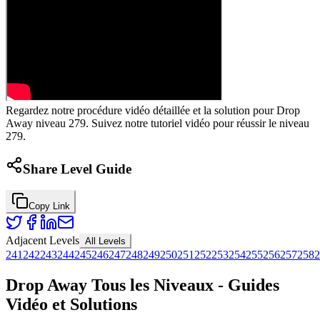
Regardez notre procédure vidéo détaillée et la solution pour Drop
Away niveau 279. Suivez notre tutoriel vidéo pour réussir le niveau
279.
Share Level Guide
Copy Link
Adjacent Levels
All Levels
241
242
243
244
245
246
247
248
249
250
251
252
253
254
255
256
257
258
2
Drop Away Tous les Niveaux - Guides
Vidéo et Solutions