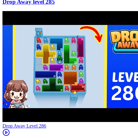
285
Level
286