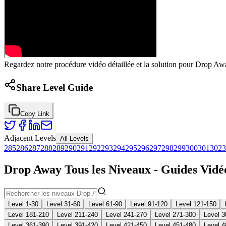
Regardez notre procédure vidéo détaillée et la solution pour Drop Awa
Share Level Guide
Copy Link
Adjacent Levels
All Levels
285
286
287
288
289
290
291
292
293
294
295
296
297
298
299
300
301
302
3
Drop Away Tous les Niveaux - Guides Vidéo
Level 1-30
Level 31-60
Level 61-90
Level 91-120
Level 121-150
Level 181-210
Level 211-240
Level 241-270
Level 271-300
Level 3
Level 361-390
Level 391-420
Level 421-450
Level 451-480
Level 4