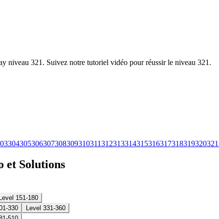
y niveau 321. Suivez notre tutoriel vidéo pour réussir le niveau 321.
03
304
305
306
307
308
309
310
311
312
313
314
315
316
317
318
319
320
321
 et Solutions
Level 151-180
01-330
Level 331-360
81-510