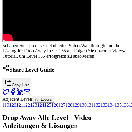
Schauen Sie sich unser detailliertes Video-Walkthrough und die
Lösung für Drop Away Level 155 an. Folgen Sie unserem Video-
Tutorial, um Level 155 erfolgreich zu absolvieren.
Share Level Guide
Copy Link
Adjacent Levels
All Levels
119
120
121
122
123
124
125
126
127
128
129
130
131
132
133
134
135
136
1
Drop Away Alle Level - Video-
Anleitungen & Lösungen