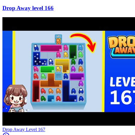
166
Level
167