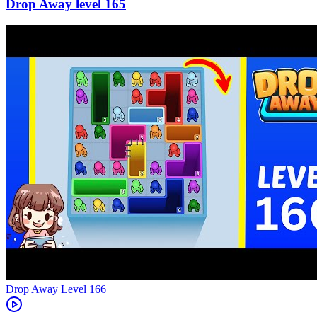
165
Level
166