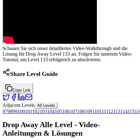
Schauen Sie sich unser detailliertes Video-Walkthrough und die
Lösung für Drop Away Level 133 an. Folgen Sie unserem Video-
Tutorial, um Level 133 erfolgreich zu absolvieren.
Share Level Guide
Copy Link
Adjacent Levels
All Levels
97
98
99
100
101
102
103
104
105
106
107
108
109
110
111
112
113
114
115
11
Drop Away Alle Level - Video-
Anleitungen & Lösungen