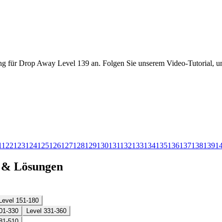
ng für Drop Away Level 139 an. Folgen Sie unserem Video-Tutorial, um
1
122
123
124
125
126
127
128
129
130
131
132
133
134
135
136
137
138
139
1
n & Lösungen
Level 151-180
01-330
Level 331-360
81-510