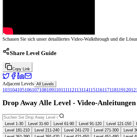
Schauen Sie sich unser detailliertes Video-Walkthrough und die Lösu
Share Level Guide
Copy Link
Adjacent Levels
All Levels
103
104
105
106
107
108
109
110
111
112
113
114
115
116
117
118
119
120
12
Drop Away Alle Level - Video-Anleitunge
Level 1-30
Level 31-60
Level 61-90
Level 91-120
Level 121-150
Level 181-210
Level 211-240
Level 241-270
Level 271-300
Level 3
Level 361-390
Level 391-420
Level 421-450
Level 451-480
Level 4