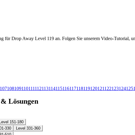
ng für Drop Away Level 119 an. Folgen Sie unserem Video-Tutorial, um
107
108
109
110
111
112
113
114
115
116
117
118
119
120
121
122
123
124
125
n & Lösungen
Level 151-180
01-330
Level 331-360
81-510