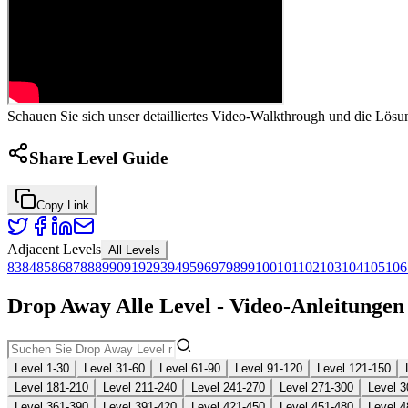
Schauen Sie sich unser detailliertes Video-Walkthrough und die Lösu
Share Level Guide
Copy Link
Adjacent Levels
All Levels
83
84
85
86
87
88
89
90
91
92
93
94
95
96
97
98
99
100
101
102
103
104
105
106
Drop Away Alle Level - Video-Anleitunge
Level 1-30
Level 31-60
Level 61-90
Level 91-120
Level 121-150
Level 181-210
Level 211-240
Level 241-270
Level 271-300
Level 3
Level 361-390
Level 391-420
Level 421-450
Level 451-480
Level 4