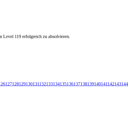
 Level 119 erfolgreich zu absolvieren.
126
127
128
129
130
131
132
133
134
135
136
137
138
139
140
141
142
143
144