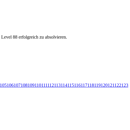
Level 88 erfolgreich zu absolvieren.
105
106
107
108
109
110
111
112
113
114
115
116
117
118
119
120
121
122
123