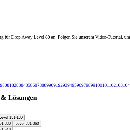
ng für Drop Away Level 88 an. Folgen Sie unserem Video-Tutorial, um 
9
80
81
82
83
84
85
86
87
88
89
90
91
92
93
94
95
96
97
98
99
100
101
102
103
104
n & Lösungen
Level 151-180
01-330
Level 331-360
81-510