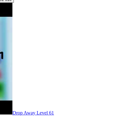
Level
61