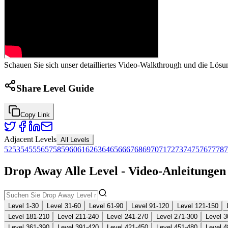
Schauen Sie sich unser detailliertes Video-Walkthrough und die Lösu
Share Level Guide
Copy Link
Adjacent Levels
All Levels
52
53
54
55
56
57
58
59
60
61
62
63
64
65
66
67
68
69
70
71
72
73
74
75
76
77
78
7
Drop Away Alle Level - Video-Anleitunge
Level 1-30
Level 31-60
Level 61-90
Level 91-120
Level 121-150
Level 181-210
Level 211-240
Level 241-270
Level 271-300
Level 3
Level 361-390
Level 391-420
Level 421-450
Level 451-480
Level 4