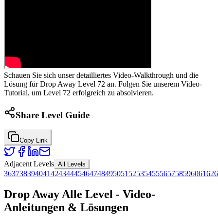
Schauen Sie sich unser detailliertes Video-Walkthrough und die
Lösung für Drop Away Level 72 an. Folgen Sie unserem Video-
Tutorial, um Level 72 erfolgreich zu absolvieren.
Share Level Guide
Copy Link
Adjacent Levels
All Levels
36
37
38
39
40
41
42
43
44
45
46
47
48
49
50
51
52
53
54
55
56
57
58
59
60
61
62
6
Drop Away Alle Level - Video-
Anleitungen & Lösungen