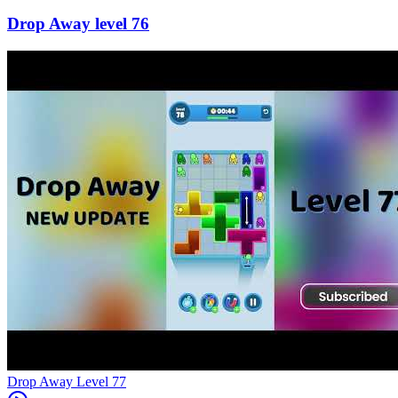
76
Level
77