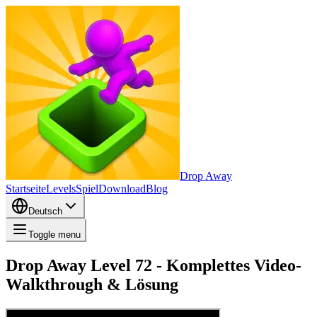
Drop Away
Startseite
Levels
Spiel
Download
Blog
Deutsch
Toggle menu
Drop Away Level 72 - Komplettes Video-
Walkthrough & Lösung