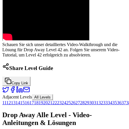
Schauen Sie sich unser detailliertes Video-Walkthrough und die
Lösung für Drop Away Level 42 an. Folgen Sie unserem Video-
Tutorial, um Level 42 erfolgreich zu absolvieren.
Share Level Guide
Copy Link
Adjacent Levels
All Levels
11
12
13
14
15
16
17
18
19
20
21
22
23
24
25
26
27
28
29
30
31
32
33
34
35
36
37
3
Drop Away Alle Level - Video-
Anleitungen & Lösungen