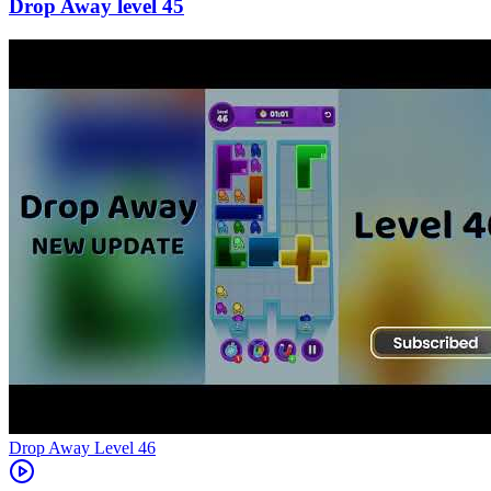
45
Level
46