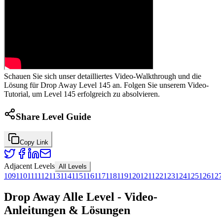
Schauen Sie sich unser detailliertes Video-Walkthrough und die
Lösung für Drop Away Level 145 an. Folgen Sie unserem Video-
Tutorial, um Level 145 erfolgreich zu absolvieren.
Share Level Guide
Copy Link
Adjacent Levels
All Levels
109
110
111
112
113
114
115
116
117
118
119
120
121
122
123
124
125
126
12
Drop Away Alle Level - Video-
Anleitungen & Lösungen