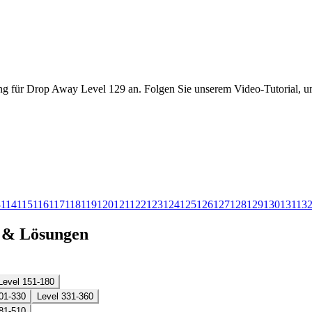
ng für Drop Away Level 129 an. Folgen Sie unserem Video-Tutorial, um
3
114
115
116
117
118
119
120
121
122
123
124
125
126
127
128
129
130
131
13
n & Lösungen
Level 151-180
01-330
Level 331-360
81-510