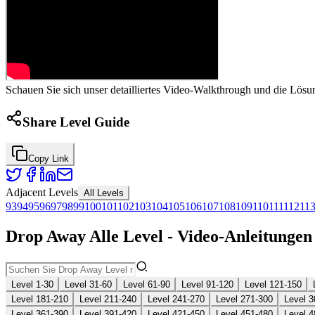
Schauen Sie sich unser detailliertes Video-Walkthrough und die Lösu
Share Level Guide
Copy Link
Adjacent Levels
All Levels
93
94
95
96
97
98
99
100
101
102
103
104
105
106
107
108
109
110
111
112
11
Drop Away Alle Level - Video-Anleitunge
Level 1-30
Level 31-60
Level 61-90
Level 91-120
Level 121-150
Level 181-210
Level 211-240
Level 241-270
Level 271-300
Level 3
Level 361-390
Level 391-420
Level 421-450
Level 451-480
Level 4