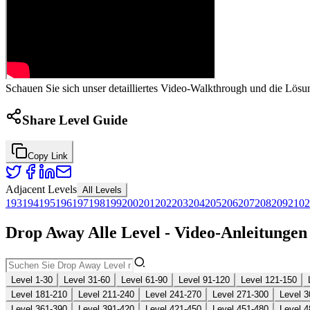
Schauen Sie sich unser detailliertes Video-Walkthrough und die Lösu
Share Level Guide
Copy Link
Adjacent Levels
All Levels
193
194
195
196
197
198
199
200
201
202
203
204
205
206
207
208
209
210
2
Drop Away Alle Level - Video-Anleitunge
Level 1-30
Level 31-60
Level 61-90
Level 91-120
Level 121-150
Level 181-210
Level 211-240
Level 241-270
Level 271-300
Level 3
Level 361-390
Level 391-420
Level 421-450
Level 451-480
Level 4