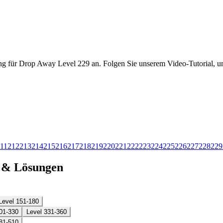
ng für Drop Away Level 229 an. Folgen Sie unserem Video-Tutorial, um
11
212
213
214
215
216
217
218
219
220
221
222
223
224
225
226
227
228
229
n & Lösungen
Level 151-180
01-330
Level 331-360
81-510