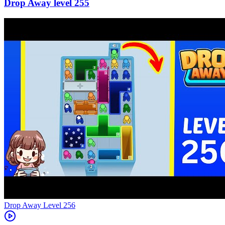
255
Level
256