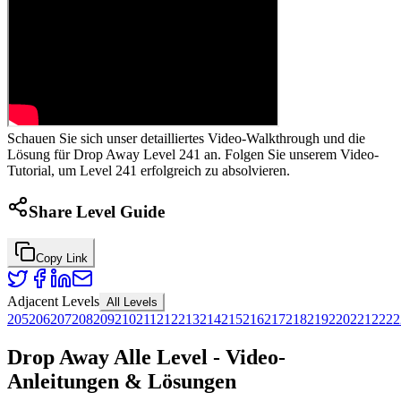
Schauen Sie sich unser detailliertes Video-Walkthrough und die
Lösung für Drop Away Level 241 an. Folgen Sie unserem Video-
Tutorial, um Level 241 erfolgreich zu absolvieren.
Share Level Guide
Copy Link
Adjacent Levels
All Levels
205
206
207
208
209
210
211
212
213
214
215
216
217
218
219
220
221
222
2
Drop Away Alle Level - Video-
Anleitungen & Lösungen