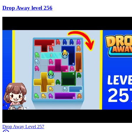
256
Level
257