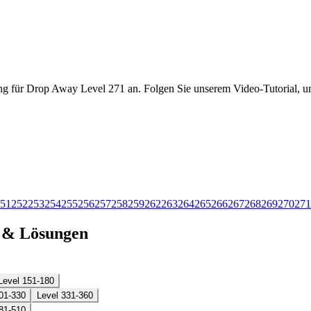
ng für Drop Away Level 271 an. Folgen Sie unserem Video-Tutorial, um
51
252
253
254
255
256
257
258
259
262
263
264
265
266
267
268
269
270
271
n & Lösungen
Level 151-180
01-330
Level 331-360
81-510