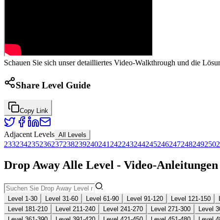
Schauen Sie sich unser detailliertes Video-Walkthrough und die Lösu
Share Level Guide
Copy Link
Adjacent Levels
All Levels
233
234
235
236
237
238
239
240
241
242
243
244
245
246
247
248
249
250
2
Drop Away Alle Level - Video-Anleitunge
Level 1-30
Level 31-60
Level 61-90
Level 91-120
Level 121-150
Level 181-210
Level 211-240
Level 241-270
Level 271-300
Level 3
Level 361-390
Level 391-420
Level 421-450
Level 451-480
Level 4