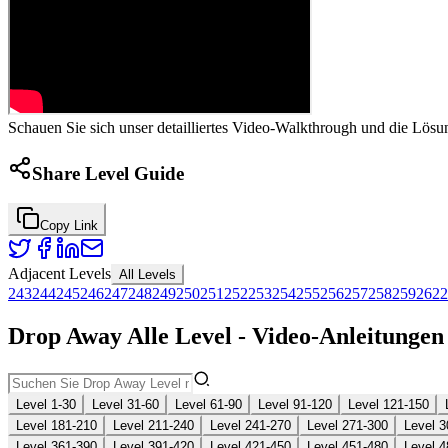
Schauen Sie sich unser detailliertes Video-Walkthrough und die Lösu
Share Level Guide
Copy Link
Adjacent Levels
All Levels
243
244
245
246
247
248
249
250
251
252
253
254
255
256
257
258
259
262
2
Drop Away Alle Level - Video-Anleitunge
Level 1-30
Level 31-60
Level 61-90
Level 91-120
Level 121-150
Level 181-210
Level 211-240
Level 241-270
Level 271-300
Level 3
Level 361-390
Level 391-420
Level 421-450
Level 451-480
Level 4