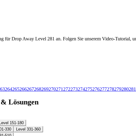
ng für Drop Away Level 281 an. Folgen Sie unserem Video-Tutorial, um
63
264
265
266
267
268
269
270
271
272
273
274
275
276
277
278
279
280
281
n & Lösungen
Level 151-180
01-330
Level 331-360
81-510