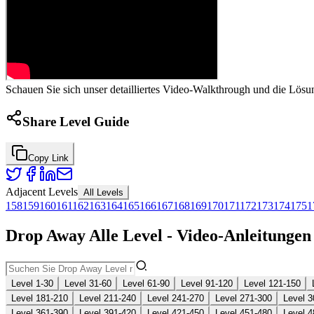
Schauen Sie sich unser detailliertes Video-Walkthrough und die Lösu
Share Level Guide
Copy Link
Adjacent Levels
All Levels
158
159
160
161
162
163
164
165
166
167
168
169
170
171
172
173
174
175
1
Drop Away Alle Level - Video-Anleitunge
Level 1-30
Level 31-60
Level 61-90
Level 91-120
Level 121-150
Level 181-210
Level 211-240
Level 241-270
Level 271-300
Level 3
Level 361-390
Level 391-420
Level 421-450
Level 451-480
Level 4