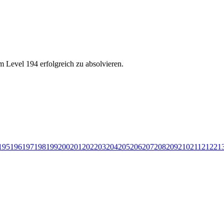
 Level 194 erfolgreich zu absolvieren.
195
196
197
198
199
200
201
202
203
204
205
206
207
208
209
210
211
212
21