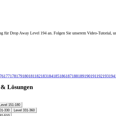
ng für Drop Away Level 194 an. Folgen Sie unserem Video-Tutorial, um
76
177
178
179
180
181
182
183
184
185
186
187
188
189
190
191
192
193
194
n & Lösungen
Level 151-180
01-330
Level 331-360
81-510