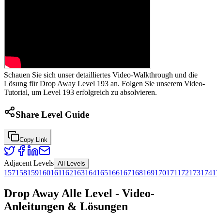
Schauen Sie sich unser detailliertes Video-Walkthrough und die
Lösung für Drop Away Level 193 an. Folgen Sie unserem Video-
Tutorial, um Level 193 erfolgreich zu absolvieren.
Share Level Guide
Copy Link
Adjacent Levels
All Levels
157
158
159
160
161
162
163
164
165
166
167
168
169
170
171
172
173
174
1
Drop Away Alle Level - Video-
Anleitungen & Lösungen