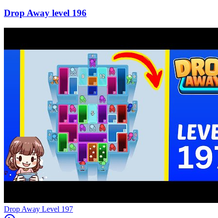
196
Level
197