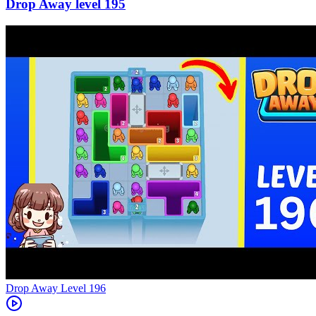
195
Level
196