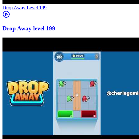
Level
199
199