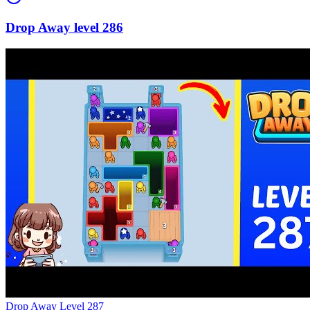
286
Level
287