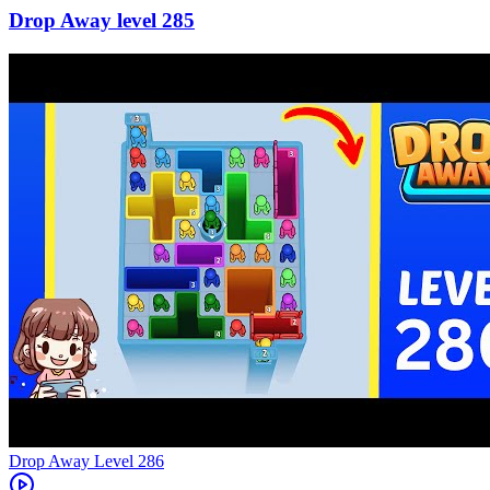
285
Level
286