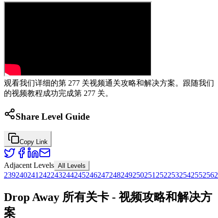
观看我们详细的第 277 关视频通关攻略和解决方案。跟随我们
的视频教程成功完成第 277 关。
Share Level Guide
Copy Link
Adjacent Levels
All Levels
239
240
241
242
243
244
245
246
247
248
249
250
251
252
253
254
255
256
2
Drop Away 所有关卡 - 视频攻略和解决方
案