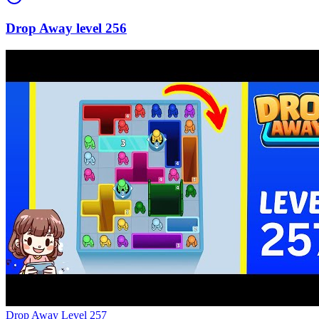
256
Level
257