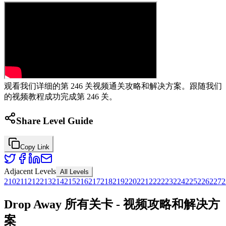
观看我们详细的第 246 关视频通关攻略和解决方案。跟随我们
的视频教程成功完成第 246 关。
Share Level Guide
Copy Link
Adjacent Levels
All Levels
210
211
212
213
214
215
216
217
218
219
220
221
222
223
224
225
226
227
2
Drop Away 所有关卡 - 视频攻略和解决方
案