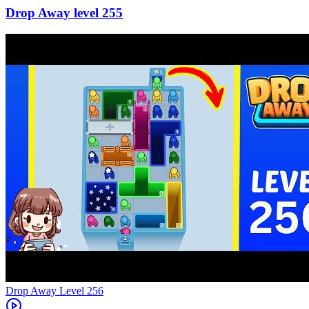
255
Level
256